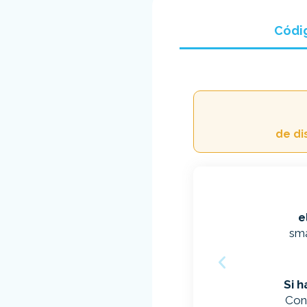
Códi
de di
e
sma
Si 
Con