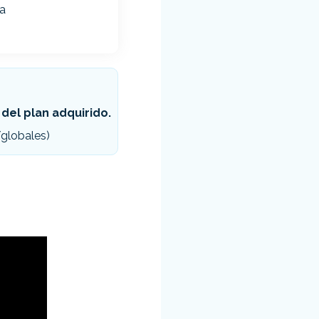
la
 del plan adquirido.
/globales)