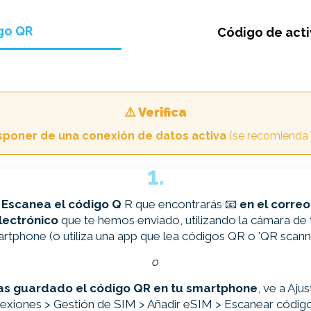
go QR
Código de act
⚠️ Verifica
sponer de una conexión de datos activa
(se recomienda 
1.
Escanea el código Q
R que encontrarás 📧
en el correo
lectrónico
que te hemos enviado, utilizando la cámara de 
rtphone (o utiliza una app que lea códigos QR o 'QR scanne
o
has guardado el código QR en tu smartphone
, ve a Ajus
exiones > Gestión de SIM > Añadir eSIM > Escanear códig