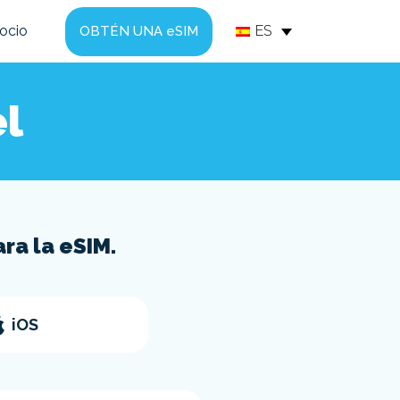
socio
ES
OBTÉN UNA eSIM
el
ra la eSIM.
iOS