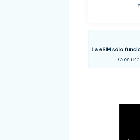
y
La eSIM sólo funcio
(o en uno