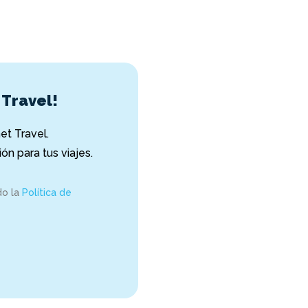
 Travel!
t Travel.
ón para tus viajes.
do la
Política de