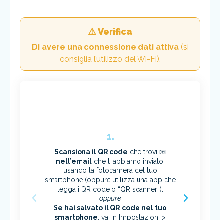
⚠️ Verifica
Di avere una connessione dati attiva
(si
consiglia l’utilizzo del Wi-Fi).
1.
Scansiona il QR code
che trovi 📧
nell’email
che ti abbiamo inviato,
usando la fotocamera del tuo
smartphone (oppure utilizza una app che
⌛
Attendi
legga i QR code o “QR scanner”).
oppure
e
segui l
Se hai salvato il QR code nel tuo
per aggiunger
smartphone
, vai in Impostazioni >