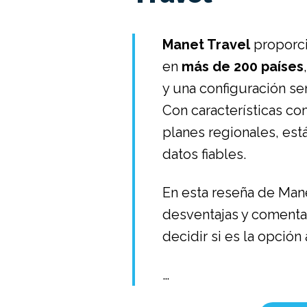
Manet Travel
proporc
en
más de 200 países
y una configuración se
Con características co
planes regionales, est
datos fiables.
En esta reseña de Mane
desventajas y comentar
decidir si es la opció
…