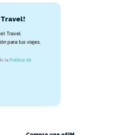
 Travel!
t Travel.
ón para tus viajes.
do la
Política de
Compra una eSIM