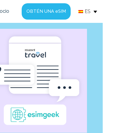
socio
ES
OBTÉN UNA eSIM