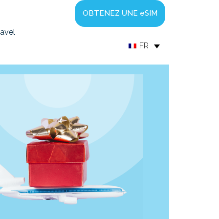
OBTENEZ UNE eSIM
ravel
FR