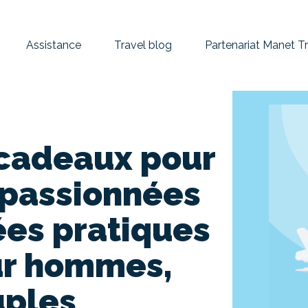
Assistance
Travel blog
Partenariat Manet T
 cadeaux pour
 passionnées
ées pratiques
ur hommes,
uples