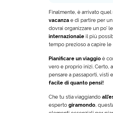
Finalmente, è arrivato quel
vacanza
e di partire per 
dovrai organizzare un po’ l
internazionale
il più possi
tempo prezioso a capire le c
Pianificare un viaggio
è com
vero e proprio inizi. Certo,
pensare a passaporti, visti 
facile di quanto pensi!
Che tu stia viaggiando
all’
esperto
giramondo
, ques
elementi essenziali per pian