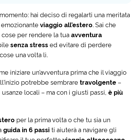
 momento: hai deciso di regalarti una meritata
un emozionante
viaggio all’estero
. Sai che
e cose per rendere la tua
avventura
bile
senza stress
ed evitare di perdere
ose una volta lì.
e iniziare un’avventura prima che il viaggio
 all’inizio potrebbe sembrare
travolgente
–
e usanze locali – ma con i giusti passi,
è più
estero
per la prima volta o che tu sia un
ta
guida in 6 passi
ti aiuterà a navigare gli
ificare il tuo perfetto
viaggio oltreoceano