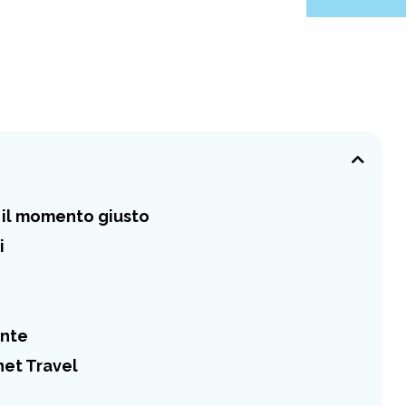
e il momento giusto
i
ente
net Travel