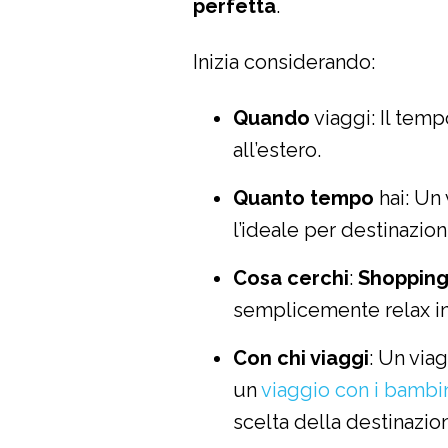
perfetta
.
Inizia considerando:
Quando
viaggi: Il temp
all’estero.
Quanto tempo
hai: Un
l’ideale per destinazion
Cosa cerchi
:
Shoppin
semplicemente relax in
Con chi viaggi
: Un via
un
viaggio con i bambi
scelta della destinazio